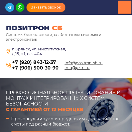
Заказать звонок
ПОЗИТРОН
СБ
Системы безопасности, слаботочные системы и
электромонтаж
г. Брянск, ул. Институтская,
д.15, к.1, оф. 404
+7 (920) 843-12-37
info@positron-sb.ru
+7 (906) 500-30-90
info@pztn.ru
ПРОФЕССИОНАЛЬНОЕ ПРОЕКТИРОВАНИЕ И
МОНТАЖ ИНТЕГРИРОВАННЫХ СИСТЕМ
БЕЗОПАСНОСТИ
С ГАРАНТИЕЙ ОТ 12 МЕСЯЦЕВ
Проконсультируем и предложим до 4 вариантов
сметы под разный бюджет.